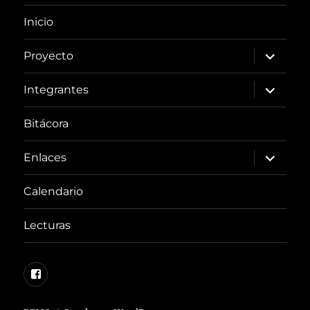
Inicio
expande
Proyecto
el
menú
inferior
expande
Integrantes
el
menú
inferior
Bitácora
expande
Enlaces
el
menú
inferior
Calendario
Lecturas
Facebook