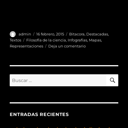
Autor
Publicado
Categorías
admin
16 febrero, 2015
Bitacora
,
Destacadas
,
el
Etiquetas
Textos
Filosofía de la ciencia
,
Infografías
,
Mapas
,
en
Representaciones
Deja un comentario
¿Cómo
representar
al
organismo-
individual?
BU
Buscar
por:
ENTRADAS RECIENTES