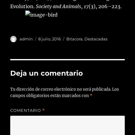
Evolution.
Society and Animals
,
17
(3), 206–223.
Autor
Publicado
Categorías
admin
8 julio, 2016
Bitacora
,
Destacadas
el
Deja un comentario
Tu dirección de correo electrónico no será publicada.
Los
campos obligatorios están marcados con
*
COMENTARIO
*