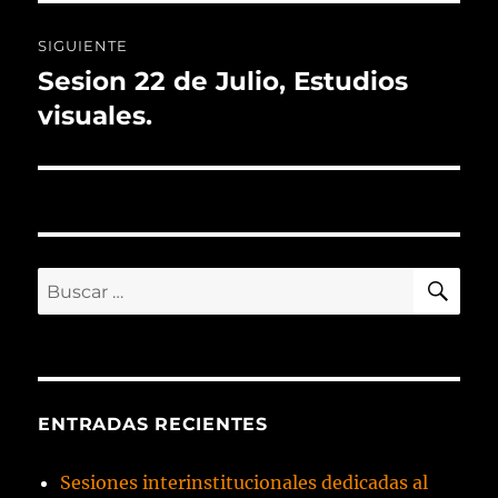
SIGUIENTE
Sesion 22 de Julio, Estudios
Siguiente
entrada:
visuales.
BU
Buscar
por:
ENTRADAS RECIENTES
Sesiones interinstitucionales dedicadas al