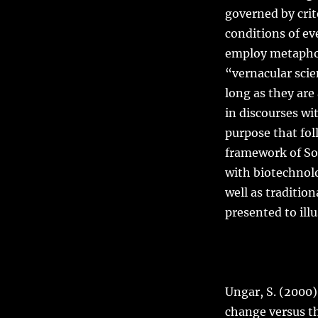
Sesión
governed by crit
1
de
conditions of eve
febrero:
employ metaphori
Representaciones
“vernacular scie
sociales
y
long as they are
ciencia
in discourses wi
vernacular.
purpose that fol
framework of So
with biotechnolo
well as traditio
presented to illu
Ungar, S. (2000)
change versus th