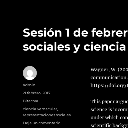
Sesión 1 de febre
sociales y ciencia
Wagner, W. (2007
communication. 
Autor
admin
https://doi.org
Publicado
21 febrero, 2017
el
Categorías
Bitacora
This paper argu
Etiquetas
ciencia vernacular
,
science is incom
representaciones sociales
under which cond
en
Deja un comentario
scientific back