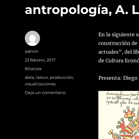
antropología, A. 
En la siguiente 
construcción de 
Autor
admin
actuales”, del l
Publicado
23 febrero, 2017
de Cultura Econ
el
Categorías
Bitacora
Etiquetas
data
,
latour
,
producción
,
Presenta: Diego
visualizaciones
en
Deja un comentario
Sesión
1
de
Marzo:
Modelos
en
antropología,