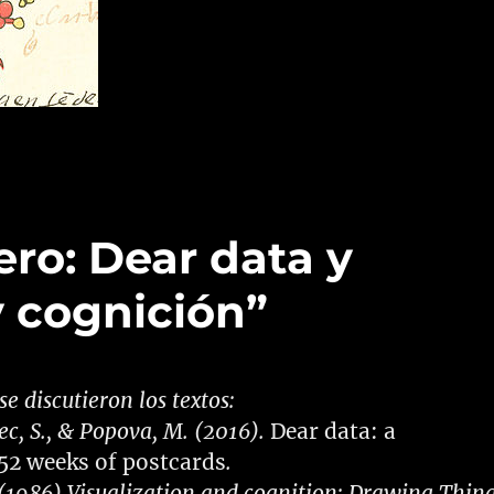
ero: Dear data y
y cognición”
se discutieron los textos:
vec, S., & Popova, M. (2016).
Dear data: a
 52 weeks of postcards
.
 (1986) Visualization and cognition: Drawing Thin