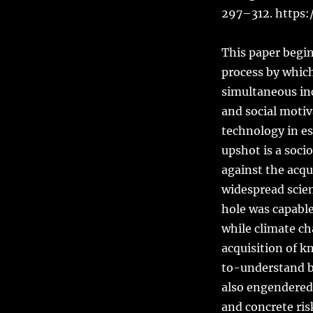
297–312. https:
This paper beg
process by which
simultaneous inc
and social motiva
technology in es
upshot is a soci
against the acqu
widespread scien
hole was capabl
while climate ch
acquisition of k
to-understand br
also engendered 
and concrete ris