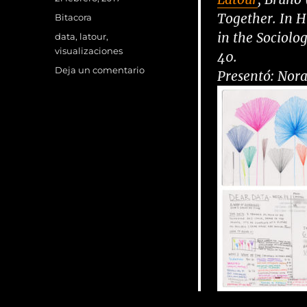
el
Together. In H
Categorías
Bitacora
in the Sociolog
Etiquetas
data
,
latour
,
visualizaciones
40.
en
Deja un comentario
Presentó: Nor
Sesión
15
de
Febrero:
Dear
data
y
“visualizaciones
y
cognición”