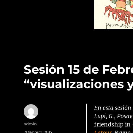
A.
López
Austin.
Sesión 15 de Febr
“visualizaciones 
En esta sesión 
Lupi, G., Posa
friendship in
Autor
admin
Latour
, Bruno
Publicado
21 febrero, 2017